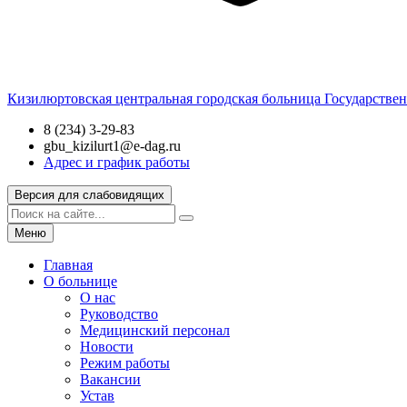
Кизилюртовская центральная городская больница
Государстве
8 (234) 3-29-83
gbu_kizilurt1@e-dag.ru
Адрес и график работы
Версия для слабовидящих
Меню
Главная
О больнице
О нас
Руководство
Медицинский персонал
Новости
Режим работы
Вакансии
Устав