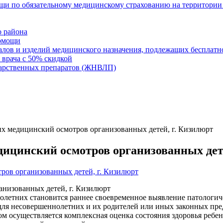
щи по обязательному медицинскому страхованию на территории
 района
помощи
алов и изделий медицинского назначения, подлежащих бесплат
 врача с 50% скидкой
карственных препаратов (ЖНВЛП)
их медицинский осмотров организованных детей, г. Кизилюрт
ицинский осмотров организованных дете
анизованных детей, г. Кизилюрт
тних становится раннее своевременное выявление патологическ
для несовершеннолетних и их родителей или иных законных пре
 осуществляется комплексная оценка состояния здоровья ребенк