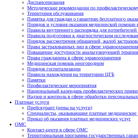
Диспансеризация
Методические рекомендации по профилактическому
Территория обслуживания
Памятка для граждан о гарантиях бесплатного ок
Порядок и условия оказания медицинской помощи 
Правила внутреннего распорядка для потребителей
Правила подготовки к диагностическим исследова
Порядок рассмотрения обращений, жалоб застрахо
Права застрахованных лиц в сфере здравоохранени
Повышение доступности анальгезирующей терапи
Права гражданина в сфере здравоохранения
Медицинская помощь иногородним
Порядок госпитализации
Правила нахождения на территории ЦГБ
Памятки
Профилактические мероприятия
Национальный календарь профилактических приви
Надзор и контроль в сфере обработки персональны
Платные услуги
Прейскурант (цены на услуги)
Специалисты, оказывающие платные медицинские 
Приказ об оказания платных медицинских услуг
ОМС
Контакт-центр в сфере ОМС
Территориальная программа государственных гара