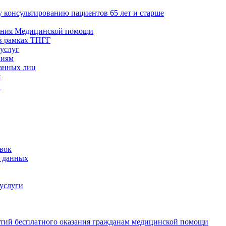
 консультированию пациентов 65 лет и старше
азания Медицинской помощи
в рамках ТПГГ
 услуг
ниям
ванных лиц
я
и
вок
х данных
услуги
нтий бесплатного оказания гражданам медицинской помощи