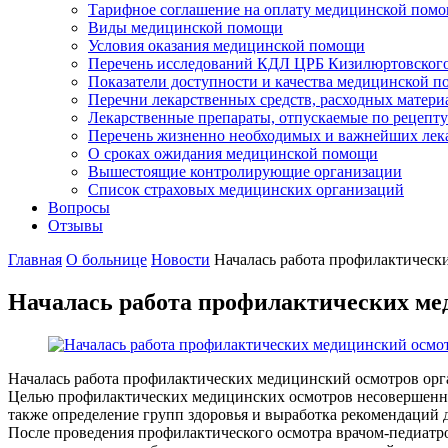
Тарифное соглашение на оплату медицинской помо
Виды медицинской помощи
Условия оказания медицинской помощи
Перечень исследований КДЛ ЦРБ Кизилюртовского
Показатели доступности и качества медицинской 
Перечни лекарственных средств, расходных матери
Лекарственные препараты, отпускаемые по рецепту
Перечень жизненно необходимых и важнейших ле
О сроках ожидания медицинской помощи
Вышестоящие контролирующие организации
Список страховых медицинских организаций
Вопросы
Отзывы
Главная
О больнице
Новости
Началась работа профилактическ
Началась работа профилактических мед
Началась работа профилактических медицинский осмотров орг
Целью профилактических медицинских осмотров несовершенноле
также определение групп здоровья и выработка рекомендаций 
После проведения профилактического осмотра врачом-педиатром