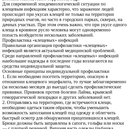
Для современной эпидемиологической ситуации по
клещевым инфекциям характерно, что заражение людей
происходит при укусах клещей не только на территории
природных очагов, но часто в городских парках, скверах, на
дачных участках. При этом очень важно, что при укусе одного
клеща в кровяное русло человека могут одновременно
попасть возбудители нескольких заболеваний.
Профилактика «клещевых» инфекций
Правильная организация профилактики «клещевых»
инфекций является актуальной медицинской проблемой.
Среди направлений профилактики «клещевых» инфекций
наибольшие надежды в последние годы возлагаются на
средства индивидуальной защиты.
Основные принципы индивидуальной профилактики
1. Если необходимо посетить территорию, опасную в
отношении клещевого энцефалита, то лучше заблаговременно
(за несколько месяцев до выезда) сделать профилактические
прививки. Прививок против болезни Лайма, крымской
геморрагической лихорадки и других заболеваний нет.
2. Отправляясь на территорию, где встречаются клещи,
необходимо одеться таким образом, чтобы уменьшить
возможность заползания клещей под одежду и облегчить
быстрый осмотр для обнаружения прицепившихся клещей.
Брюки должны быть заправлены в сапоги, гольфы или носки
— с плотной резинкой. Верхняя часть одежды (рубашка,