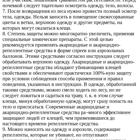
ночевкой следует тщательно осмотреть одежду, тело, волосы.
7. После возвращения из леса нужно провести полный осмотр
тела, одежды. Нельзя заносить в помещение свежесорванные
цветы и ветки, верхнюю одежду и другие предметы, на
которых могут оказаться клещи.
8. Степень защиты можно многократно увеличить, применяя
специальные химические препараты. С этой целью
рекомендуется применять акарицидные и акарицидно-
репеллентные средства в форме спреев или аэрозольных
баллонов. Этими средствами согласно инструкции следует
обрабатывать верхнюю одежду. Акарицидные и акарицидно-
репеллентные средства обладают убивающими клещей
свойствами и обеспечивают практически 100%-ную защиту
при условии соблюдения способа применения и правил
поведения, указанных в инструкции. В одежде, обработанной
такими средствами, можно смело ходить по лесу, но не
следует ложиться и садиться на траву, т. к. в этом случае
клещи, минуя обработанную одежду, могут сразу попасть на
тело и присосаться. Современные акарицидные и
акарицидно-репеллентные средства ра¬много эффективнее
защищают людей от клещей, чем применявшиеся до
настоящего времени репеллентные средства.
9. Можно наносить на одежду и аэрозоли, содержащие
репелленты, которые не убивают, но отпугивают