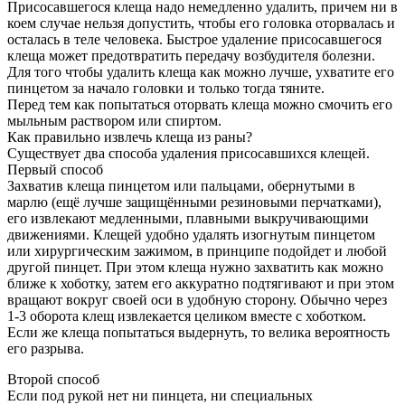
Присосавшегося клеща надо немедленно удалить, причем ни в
коем случае нельзя допустить, чтобы его головка оторвалась и
осталась в теле человека. Быстрое удаление присосавшегося
клеща может предотвратить передачу возбудителя болезни.
Для того чтобы удалить клеща как можно лучше, ухватите его
пинцетом за начало головки и только тогда тяните.
Перед тем как попытаться оторвать клеща можно смочить его
мыльным раствором или спиртом.
Как правильно извлечь клеща из раны?
Существует два способа удаления присосавшихся клещей.
Первый способ
Захватив клеща пинцетом или пальцами, обернутыми в
марлю (ещё лучше защищёнными резиновыми перчатками),
его извлекают медленными, плавными выкручивающими
движениями. Клещей удобно удалять изогнутым пинцетом
или хирургическим зажимом, в принципе подойдет и любой
другой пинцет. При этом клеща нужно захватить как можно
ближе к хоботку, затем его аккуратно подтягивают и при этом
вращают вокруг своей оси в удобную сторону. Обычно через
1-3 оборота клещ извлекается целиком вместе с хоботком.
Если же клеща попытаться выдернуть, то велика вероятность
его разрыва.
Второй способ
Если под рукой нет ни пинцета, ни специальных