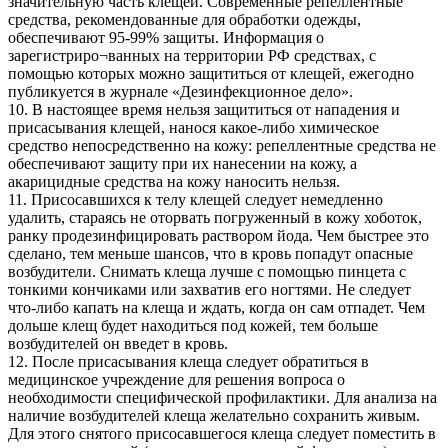
значительную часть клещей. Современные репеллентные
средства, рекомендованные для обработки одежды,
обеспечивают 95-99% защиты. Информация о
зарегистриро¬ванных на территории РФ средствах, с
помощью которых можно защититься от клещей, ежегодно
публикуется в журнале «Дезинфекционное дело».
10. В настоящее время нельзя защититься от нападения и
присасывания клещей, нанося какое-либо химическое
средство непосредственно на кожу: репеллентные средства не
обеспечивают защиту при их нанесении на кожу, а
акарицидные средства на кожу наносить нельзя.
11. Присосавшихся к телу клещей следует немедленно
удалить, стараясь не оторвать погруженный в кожу хоботок,
ранку продезинфицировать раствором йода. Чем быстрее это
сделано, тем меньше шансов, что в кровь попадут опасные
возбудители. Снимать клеща лучше с помощью пинцета с
тонкими кончиками или захватив его ногтями. Не следует
что-либо капать на клеща и ждать, когда он сам отпадет. Чем
дольше клещ будет находиться под кожей, тем больше
возбудителей он введет в кровь.
12. После присасывания клеща следует обратиться в
медицинское учреждение для решения вопроса о
необходимости специфической профилактики. Для анализа на
наличие возбудителей клеща желательно сохранить живым.
Для этого снятого присосавшегося клеща следует поместить в