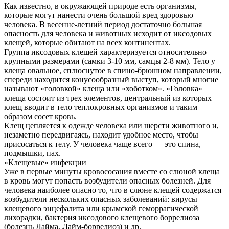
Как известно, в окружающей природе есть организмы,
которые могут нанести очень большой вред здоровью
человека. В весенне-летний период достаточно большая
опасность для человека и животных исходит от иксодовых
клещей, которые обитают на всех континентах.
Группа иксодовых клещей характеризуется относительно
крупными размерами (самки 3-10 мм, самцы 2-8 мм). Тело у
клеща овальное, сплюснутое в спино-брюшном направлении,
спереди находится конусообразный выступ, который многие
называют «головкой» клеща или «хоботком». «Головка»
клеща состоит из трех элементов, центральный из которых
клещ вводит в тело теплокровных организмов и таким
образом сосет кровь.
Клещ цепляется к одежде человека или шерсти животного и,
незаметно передвигаясь, находит удобное место, чтобы
присосаться к телу. У человека чаще всего — это спина,
подмышки, пах.
«Клещевые» инфекции
Уже в первые минуты кровососания вместе со слюной клеща
в кровь могут попасть возбудители опасных болезней. Для
человека наиболее опасно то, что в слюне клещей содержатся
возбудители нескольких опасных заболеваний: вирусы
клещевого энцефалита или крымской геморрагической
лихорадки, бактерия иксодового клещевого боррелиоза
(болезнь Лайма, Лайм-боррелиоз) и др.