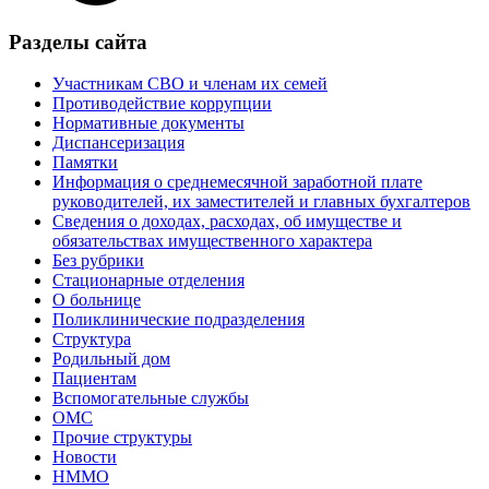
Разделы сайта
Участникам СВО и членам их семей
Противодействие коррупции
Нормативные документы
Диспансеризация
Памятки
Информация о среднемесячной заработной плате
руководителей, их заместителей и главных бухгалтеров
Сведения о доходах, расходах, об имуществе и
обязательствах имущественного характера
Без рубрики
Стационарные отделения
О больнице
Поликлинические подразделения
Структура
Родильный дом
Пациентам
Вспомогательные службы
ОМС
Прочие структуры
Новости
НММО