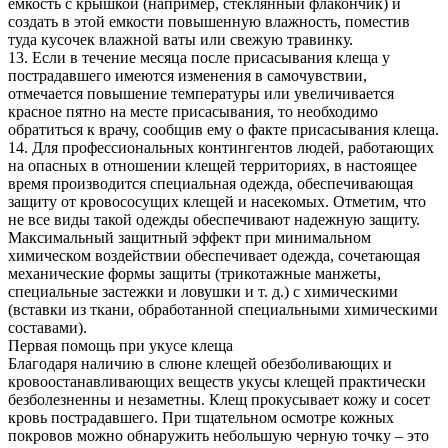
емкость с крышкой (например, стеклянный флакончик) и
создать в этой емкости повышенную влажность, поместив
туда кусочек влажной ваты или свежую травинку.
13. Если в течение месяца после присасывания клеща у
пострадавшего имеются изменения в самочувствии,
отмечается повышение температуры или увеличивается
красное пятно на месте присасывания, то необходимо
обратиться к врачу, сообщив ему о факте присасывания клеща.
14. Для профессиональных контингентов людей, работающих
на опасных в отношении клещей территориях, в настоящее
время производится специальная одежда, обеспечивающая
защиту от кровососущих клещей и насекомых. Отметим, что
не все виды такой одежды обеспечивают надежную защиту.
Максимальный защитный эффект при минимальном
химическом воздействии обеспечивает одежда, сочетающая
механические формы защиты (трикотажные манжеты,
специальные застежки и ловушки и т. д.) с химическими
(вставки из ткани, обработанной специальными химическими
составами).
Первая помощь при укусе клеща
Благодаря наличию в слюне клещей обезболивающих и
кровоостанавливающих веществ укусы клещей практически
безболезненны и незаметны. Клещ прокусывает кожу и сосет
кровь пострадавшего. При тщательном осмотре кожных
покровов можно обнаружить небольшую черную точку – это