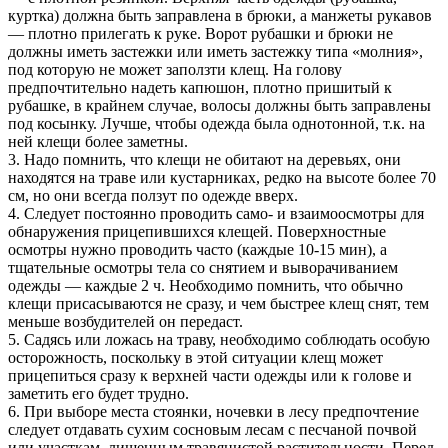
куртка) должна быть заправлена в брюки, а манжеты рукавов
— плотно прилегать к руке. Ворот рубашки и брюки не
должны иметь застежки или иметь застежку типа «молния»,
под которую не может заползти клещ. На голову
предпочтительно надеть капюшон, плотно пришитый к
рубашке, в крайнем случае, волосы должны быть заправлены
под косынку. Лучше, чтобы одежда была однотонной, т.к. на
ней клещи более заметны.
3. Надо помнить, что клещи не обитают на деревьях, они
находятся на траве или кустарниках, редко на высоте более 70
см, но они всегда ползут по одежде вверх.
4. Следует постоянно проводить само- и взаимоосмотры для
обнаружения прицепившихся клещей. Поверхностные
осмотры нужно проводить часто (каждые 10-15 мин), а
тщательные осмотры тела со снятием и выворачиванием
одежды — каждые 2 ч. Необходимо помнить, что обычно
клещи присасываются не сразу, и чем быстрее клещ снят, тем
меньше возбудителей он передаст.
5. Садясь или ложась на траву, необходимо соблюдать особую
осторожность, поскольку в этой ситуации клещ может
прицепиться сразу к верхней части одежды или к голове и
заметить его будет трудно.
6. При выборе места стоянки, ночевки в лесу предпочтение
следует отдавать сухим сосновым лесам с песчаной почвой
или участкам, лишенным травянистой растительности. Перед