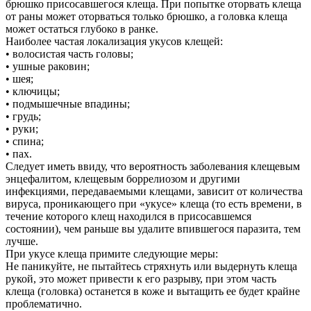
брюшко присосавшегося клеща. При попытке оторвать клеща
от раны может оторваться только брюшко, а головка клеща
может остаться глубоко в ранке.
Наиболее частая локализация укусов клещей:
• волосистая часть головы;
• ушные раковин;
• шея;
• ключицы;
• подмышечные впадины;
• грудь;
• руки;
• спина;
• пах.
Следует иметь ввиду, что вероятность заболевания клещевым
энцефалитом, клещевым боррелиозом и другими
инфекциями, передаваемыми клещами, зависит от количества
вируса, проникающего при «укусе» клеща (то есть времени, в
течение которого клещ находился в присосавшемся
состоянии), чем раньше вы удалите впившегося паразита, тем
лучше.
При укусе клеща примите следующие меры:
Не паникуйте, не пытайтесь стряхнуть или выдернуть клеща
рукой, это может привести к его разрыву, при этом часть
клеща (головка) останется в коже и вытащить ее будет крайне
проблематично.