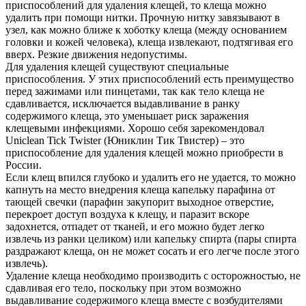
приспособлений для удаления клещей, то клеща можно
удалить при помощи нитки. Прочную нитку завязывают в
узел, как можно ближе к хоботку клеща (между основанием
головки и кожей человека), клеща извлекают, подтягивая его
вверх. Резкие движения недопустимы.
Для удаления клещей существуют специальные
приспособления. У этих приспособлений есть преимущество
перед зажимами или пинцетами, так как тело клеща не
сдавливается, исключается выдавливание в ранку
содержимого клеща, это уменьшает риск заражения
клещевыми инфекциями. Хорошо себя зарекомендовал
Uniclean Tick Twister (Юниклин Тик Твистер) – это
приспособление для удаления клещей можно приобрести в
России.
Если клещ впился глубоко и удалить его не удается, то можно
капнуть на место внедрения клеща капельку парафина от
тающей свечки (парафин закупорит выходное отверстие,
перекроет доступ воздуха к клещу, и паразит вскоре
задохнется, отпадет от тканей, и его можно будет легко
извлечь из ранки целиком) или капельку спирта (пары спирта
раздражают клеща, он не может сосать и его легче после этого
извлечь).
Удаление клеща необходимо производить с осторожностью, не
сдавливая его тело, поскольку при этом возможно
выдавливание содержимого клеща вместе с возбудителями