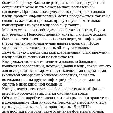
болезней в ранку. Важно не разорвать клеща при удалении —
оставшаяся в коже часть может вызвать воспаление и
нагноение. При этом стоит учесть, что при отрыве головки
клеща процесс инфицирования может продолжаться, так как в
слюнных железах и протоках присутствует значительная
концентрация вируса клещевого энцефалита.
Место укуса клеща необходимо обработать спиртом, йодом
или зеленкой. Непосредственный контакт с клещом должен
быть исключен в связи с опасностью передачи инфекции
(перед удалением клеща лучше надеть перчатки). После
удаления клеща тщательно вымойте руки с мылом.
Даже если укус клеща был кратковременным, риск заражения
клещевыми инфекциями не исключается.
Клещ может являться источником довольно большого
количества заболеваний, поэтому удалив клеща, сохраните его
для исследования на зараженность клещевыми инфекциями
(клещевой энцефалит, клещевой боррелиоз, если есть
возможность и на другие инфекции), обычно это можно
сделать в инфекционной больнице.
Клеща следует поместить в небольшой стеклянный флакон
вместе с кусочком ваты, слегка смоченным водой.
Обязательно закройте флакон плотной крышкой и храните его
в холодильнике. Для микроскопической диагностики клеща
нужно доставить в лабораторию живым. Для ПЦР-
диагностики пригодны даже отдельные фрагменты клеща.