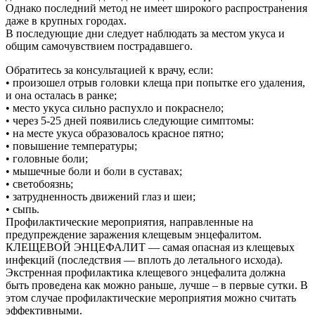
Однако последний метод не имеет широкого распространения
даже в крупных городах.
В последующие дни следует наблюдать за местом укуса и
общим самочувствием пострадавшего.
Обратитесь за консультацией к врачу, если:
• произошел отрыв головки клеща при попытке его удаления,
и она осталась в ранке;
• место укуса сильно распухло и покраснело;
• через 5-25 дней появились следующие симптомы:
• на месте укуса образовалось красное пятно;
• повышение температуры;
• головные боли;
• мышечные боли и боли в суставах;
• светобоязнь;
• затрудненность движений глаз и шеи;
• сыпь.
Профилактические мероприятия, направленные на
предупреждение заражения клещевым энцефалитом.
КЛЕЩЕВОЙ ЭНЦЕФАЛИТ — самая опасная из клещевых
инфекций (последствия — вплоть до летального исхода).
Экстренная профилактика клещевого энцефалита должна
быть проведена как можно раньше, лучше – в первые сутки. В
этом случае профилактические мероприятия можно считать
эффективными.